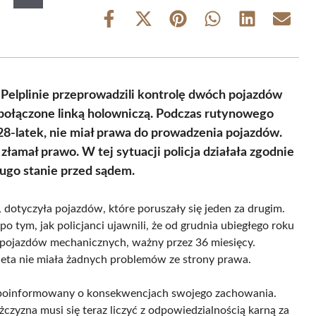
Share
Share
Share
Share
Share
Share
on
on
on
on
on
on
Facebook
X
Pinterest
WhatsApp
LinkedIn
Email
(Twitter)
w Pelplinie przeprowadzili kontrolę dwóch pojazdów
ą połączone linką holowniczą. Podczas rutynowego
28-latek, nie miał prawa do prowadzenia pojazdów.
amał prawo. W tej sytuacji policja działała zgodnie
ugo stanie przed sądem.
 dotyczyła pojazdów, które poruszały się jeden za drugim.
tym, jak policjanci ujawnili, że od grudnia ubiegłego roku
pojazdów mechanicznych, ważny przez 36 miesięcy.
eta nie miała żadnych problemów ze strony prawa.
 poinformowany o konsekwencjach swojego zachowania.
żczyzna musi się teraz liczyć z odpowiedzialnością karną za