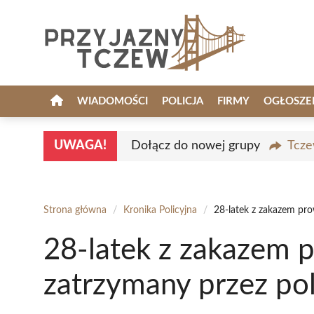
Przejdź
do
treści
WIADOMOŚCI
POLICJA
FIRMY
OGŁOSZE
UWAGA!
Dołącz do nowej grupy
Tcze
Strona główna
/
Kronika Policyjna
/
28-latek z zakazem pro
28-latek z zakazem 
zatrzymany przez poli