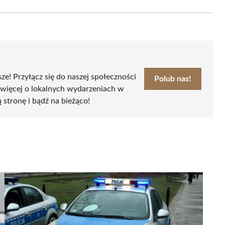
Email
sze! Przyłącz się do naszej społeczności
Polub nas!
 więcej o lokalnych wydarzeniach w
ą stronę i bądź na bieżąco!