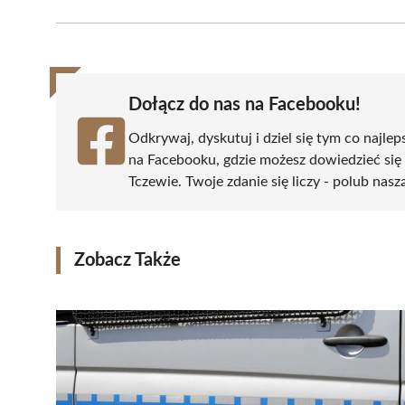
Facebook
X
Pinterest
WhatsApp
LinkedIn
(Twitter)
Dołącz do nas na Facebooku!
Odkrywaj, dyskutuj i dziel się tym co najlep
na Facebooku, gdzie możesz dowiedzieć się
Tczewie. Twoje zdanie się liczy - polub nasz
Zobacz Także