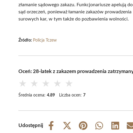
złamanie sądowego zakazu. Funkcjonariusze apelują do
sąd orzeczeń, ponieważ łamanie zakazów prowadzenia 
surowych kar, w tym także do pozbawienia wolności.
Źródło:
Policja Tczew
Oceń: 28-latek z zakazem prowadzenia zatrzymany p
★
★
★
★
★
Średnia ocena:
4.89
Liczba ocen:
7
Udostępnij
Share
Share
Share
Share
Share
on
on
on
on
on