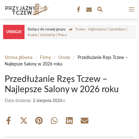
Przejdź
M
do
treści
Dołącz do nowej grupy
Tczew - Ogłoszenia | Sprzedam |
UWAGA!
Kupię | Zamienię | Praca
Strona główna
/
Firmy
/
Uroda
/
Przedłużanie Rzęs Tczew –
Najlepsze Salony w 2026 roku
Przedłużanie Rzęs Tczew –
Najlepsze Salony w 2026 roku
Data dodania:
2 sierpnia 2026 r.
Share
Share
Share
Share
Share
Share
on
on
on
on
on
on
Facebook
X
Pinterest
WhatsApp
LinkedIn
Email
(Twitter)