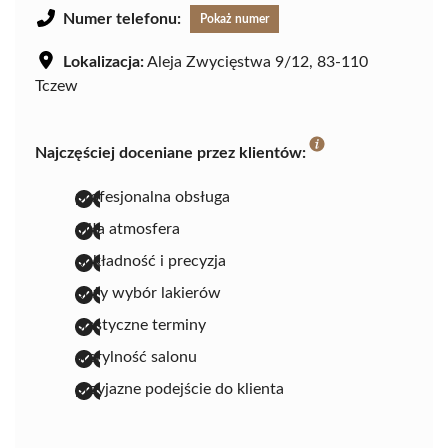
Numer telefonu:
Pokaż numer
Lokalizacja:
Aleja Zwycięstwa 9/12, 83-110
Tczew
Najczęściej doceniane przez klientów:
profesjonalna obsługa
miła atmosfera
dokładność i precyzja
duży wybór lakierów
elastyczne terminy
sterylność salonu
przyjazne podejście do klienta