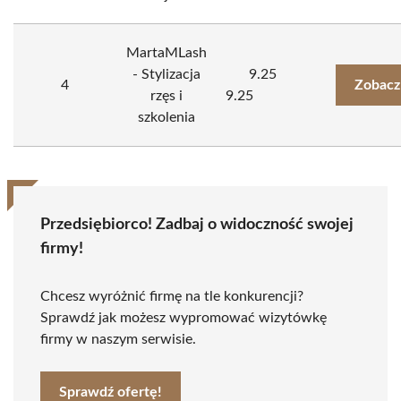
MartaMLash
- Stylizacja
9.25
4
Zobacz
rzęs i
9.25
szkolenia
Przedsiębiorco! Zadbaj o widoczność swojej
firmy!
Chcesz wyróżnić firmę na tle konkurencji?
Sprawdź jak możesz wypromować wizytówkę
firmy w naszym serwisie.
Sprawdź ofertę!