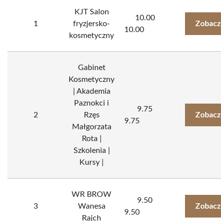
KJT Salon
10.00
1
fryzjersko-
Zobacz
10.00
kosmetyczny
Gabinet
Kosmetyczny
| Akademia
Paznokci i
9.75
2
Rzęs
Zobacz
9.75
Małgorzata
Rota |
Szkolenia |
Kursy |
WR BROW
9.50
3
Wanesa
Zobacz
9.50
Rajch