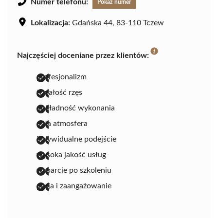
Numer telefonu:
Pokaż numer
Lokalizacja:
Gdańska 44, 83-110 Tczew
Najczęściej doceniane przez klientów:
profesjonalizm
trwałość rzęs
dokładność wykonania
miła atmosfera
indywidualne podejście
wysoka jakość usług
wsparcie po szkoleniu
pasja i zaangażowanie