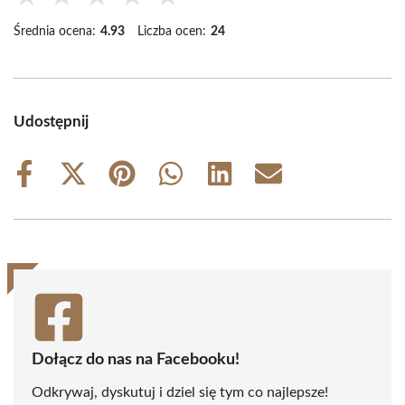
Średnia ocena:
4.93
Liczba ocen:
24
Udostępnij
Share
Share
Share
Share
Share
Share
on
on
on
on
on
on
Facebook
X
Pinterest
WhatsApp
LinkedIn
Email
(Twitter)
Dołącz do nas na Facebooku!
Odkrywaj, dyskutuj i dziel się tym co najlepsze!